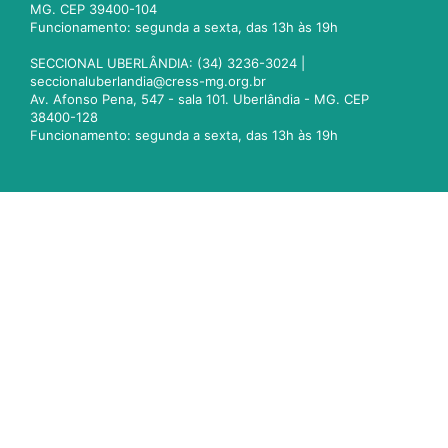
MG. CEP 39400-104
Funcionamento: segunda a sexta, das 13h às 19h
SECCIONAL UBERLÂNDIA: (34) 3236-3024 |
seccionaluberlandia@cress-mg.org.br
Av. Afonso Pena, 547 - sala 101. Uberlândia - MG. CEP
38400-128
Funcionamento: segunda a sexta, das 13h às 19h