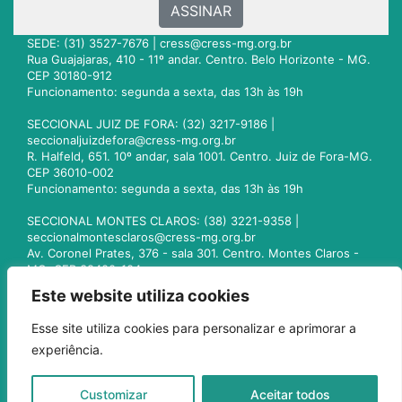
ASSINAR
SEDE: (31) 3527-7676 |
cress@cress-mg.org.br
Rua Guajajaras, 410 - 11º andar. Centro. Belo Horizonte - MG.
CEP 30180-912
Funcionamento: segunda a sexta, das 13h às 19h
SECCIONAL JUIZ DE FORA: (32) 3217-9186 |
seccionaljuizdefora@cress-mg.org.br
R. Halfeld, 651. 10º andar, sala 1001. Centro. Juiz de Fora-MG.
CEP 36010-002
Funcionamento: segunda a sexta, das 13h às 19h
SECCIONAL MONTES CLAROS: (38) 3221-9358 |
seccionalmontesclaros@cress-mg.org.br
Av. Coronel Prates, 376 - sala 301. Centro. Montes Claros -
MG. CEP 39400-104
Funcionamento: segunda a sexta, das 13h às 19h
Este website utiliza cookies
SECCIONAL UBERLÂNDIA: (34) 3236-3024 |
Esse site utiliza cookies para personalizar e aprimorar a
seccionaluberlandia@cress-mg.org.br
experiência.
Av. Afonso Pena, 547 - sala 101. Uberlândia - MG. CEP
38400-128
Funcionamento: segunda a sexta, das 13h às 19h
Customizar
Aceitar todos