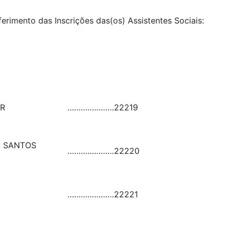
ferimento das Inscrições das(os) Assistentes Sociais:
R
…………………
22219
S SANTOS
…………………
22220
…………………
22221