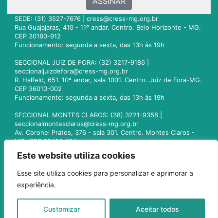
ASSINAR
SEDE: (31) 3527-7676 |
cress@cress-mg.org.br
Rua Guajajaras, 410 - 11º andar. Centro. Belo Horizonte - MG.
CEP 30180-912
Funcionamento: segunda a sexta, das 13h às 19h
SECCIONAL JUIZ DE FORA: (32) 3217-9186 |
seccionaljuizdefora@cress-mg.org.br
R. Halfeld, 651. 10º andar, sala 1001. Centro. Juiz de Fora-MG.
CEP 36010-002
Funcionamento: segunda a sexta, das 13h às 19h
SECCIONAL MONTES CLAROS: (38) 3221-9358 |
seccionalmontesclaros@cress-mg.org.br
Av. Coronel Prates, 376 - sala 301. Centro. Montes Claros -
MG. CEP 39400-104
Funcionamento: segunda a sexta, das 13h às 19h
Este website utiliza cookies
SECCIONAL UBERLÂNDIA: (34) 3236-3024 |
Esse site utiliza cookies para personalizar e aprimorar a
seccionaluberlandia@cress-mg.org.br
experiência.
Av. Afonso Pena, 547 - sala 101. Uberlândia - MG. CEP
38400-128
Funcionamento: segunda a sexta, das 13h às 19h
Customizar
Aceitar todos