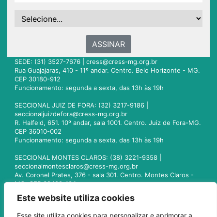
ASSINAR
SEDE: (31) 3527-7676 |
cress@cress-mg.org.br
Rua Guajajaras, 410 - 11º andar. Centro. Belo Horizonte - MG.
CEP 30180-912
Funcionamento: segunda a sexta, das 13h às 19h
SECCIONAL JUIZ DE FORA: (32) 3217-9186 |
seccionaljuizdefora@cress-mg.org.br
R. Halfeld, 651. 10º andar, sala 1001. Centro. Juiz de Fora-MG.
CEP 36010-002
Funcionamento: segunda a sexta, das 13h às 19h
SECCIONAL MONTES CLAROS: (38) 3221-9358 |
seccionalmontesclaros@cress-mg.org.br
Av. Coronel Prates, 376 - sala 301. Centro. Montes Claros -
MG. CEP 39400-104
Funcionamento: segunda a sexta, das 13h às 19h
Este website utiliza cookies
SECCIONAL UBERLÂNDIA: (34) 3236-3024 |
Esse site utiliza cookies para personalizar e aprimorar a