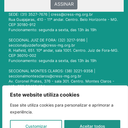
ASSINAR
SEDE: (31) 3527-7676 |
cress@cress-mg.org.br
Rua Guajajaras, 410 - 11º andar. Centro. Belo Horizonte - MG.
CEP 30180-912
Funcionamento: segunda a sexta, das 13h às 19h
SECCIONAL JUIZ DE FORA: (32) 3217-9186 |
seccionaljuizdefora@cress-mg.org.br
R. Halfeld, 651. 10º andar, sala 1001. Centro. Juiz de Fora-MG.
CEP 36010-002
Funcionamento: segunda a sexta, das 13h às 19h
SECCIONAL MONTES CLAROS: (38) 3221-9358 |
seccionalmontesclaros@cress-mg.org.br
Av. Coronel Prates, 376 - sala 301. Centro. Montes Claros -
MG. CEP 39400-104
Funcionamento: segunda a sexta, das 13h às 19h
Este website utiliza cookies
SECCIONAL UBERLÂNDIA: (34) 3236-3024 |
Esse site utiliza cookies para personalizar e aprimorar a
seccionaluberlandia@cress-mg.org.br
experiência.
Av. Afonso Pena, 547 - sala 101. Uberlândia - MG. CEP
38400-128
Funcionamento: segunda a sexta, das 13h às 19h
Customizar
Aceitar todos