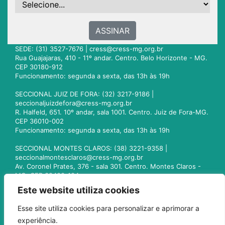
ASSINAR
SEDE: (31) 3527-7676 |
cress@cress-mg.org.br
Rua Guajajaras, 410 - 11º andar. Centro. Belo Horizonte - MG.
CEP 30180-912
Funcionamento: segunda a sexta, das 13h às 19h
SECCIONAL JUIZ DE FORA: (32) 3217-9186 |
seccionaljuizdefora@cress-mg.org.br
R. Halfeld, 651. 10º andar, sala 1001. Centro. Juiz de Fora-MG.
CEP 36010-002
Funcionamento: segunda a sexta, das 13h às 19h
SECCIONAL MONTES CLAROS: (38) 3221-9358 |
seccionalmontesclaros@cress-mg.org.br
Av. Coronel Prates, 376 - sala 301. Centro. Montes Claros -
MG. CEP 39400-104
Funcionamento: segunda a sexta, das 13h às 19h
Este website utiliza cookies
SECCIONAL UBERLÂNDIA: (34) 3236-3024 |
Esse site utiliza cookies para personalizar e aprimorar a
seccionaluberlandia@cress-mg.org.br
experiência.
Av. Afonso Pena, 547 - sala 101. Uberlândia - MG. CEP