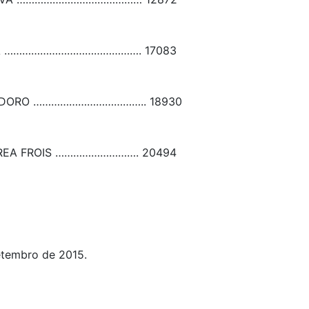
A
……………………………………….
17083
ADORO
………………………………..
18930
REA FROIS
……………………….
20494
etembro de 2015.