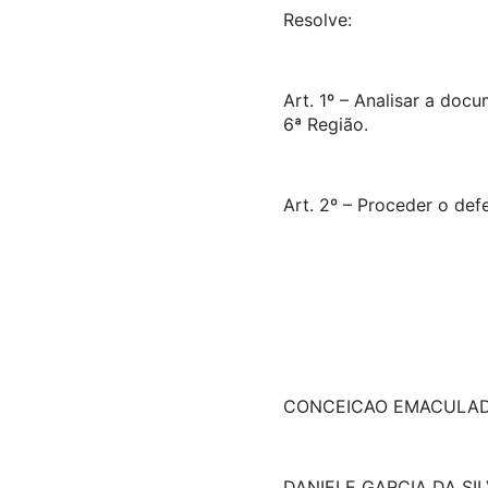
Resolve:
Art. 1º – Analisar a do
6ª Região.
Art. 2º – Proceder o def
CONCEICAO EMACULA
DANIELE GARCIA DA SI