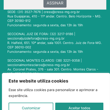
ASSINAR
SEDE: (31) 3527-7676 |
cress@cress-mg.org.br
Rua Guajajaras, 410 - 11º andar. Centro. Belo Horizonte - MG.
CEP 30180-912
Funcionamento: segunda a sexta, das 13h às 19h
SECCIONAL JUIZ DE FORA: (32) 3217-9186 |
seccionaljuizdefora@cress-mg.org.br
R. Halfeld, 651. 10º andar, sala 1001. Centro. Juiz de Fora-MG.
CEP 36010-002
Funcionamento: segunda a sexta, das 13h às 19h
SECCIONAL MONTES CLAROS: (38) 3221-9358 |
seccionalmontesclaros@cress-mg.org.br
Av. Coronel Prates, 376 - sala 301. Centro. Montes Claros -
MG. CEP 39400-104
Funcionamento: segunda a sexta, das 13h às 19h
Este website utiliza cookies
SECCIONAL UBERLÂNDIA: (34) 3236-3024 |
Esse site utiliza cookies para personalizar e aprimorar a
seccionaluberlandia@cress-mg.org.br
experiência.
Av. Afonso Pena, 547 - sala 101. Uberlândia - MG. CEP
38400-128
Funcionamento: segunda a sexta, das 13h às 19h
Customizar
Aceitar todos