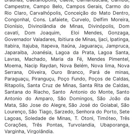
Campestre, Campo Belo, Campos Gerais, Carmo do
Rio Claro, Carvalhópolis, Conceição do Mato Dentro,
Congonhal, Cons. Lafaiete, Curvelo, Delfim Moreira,
Dionísio, Divinolândia de Minas, Divinópolis, Dom
cavati, Dom Joaquim, Eloi Mendes, Gonzaga,
Governador Valadares, Ibitiura de Minas, Ijaci, Ipatinga,
Itabira, Itajuba, Itapeva, Itaúna, Jaguaraçu, Jampruca,
Japaraiba, Joanésia, Lagoa da Prata, Lagoa Santa,
Lavras, Machado, Maria da Fé, Mendes Pimentel,
Moema, Nacip Raydan, Nova Belém, Nova lima, Nova
Serrana, Oliveira, Ouro Branco, Pará de minas,
Paraguaçu, Piranguçu, Poço Fundo, Poços de Caldas,
Ritapolis, Santa Cruz de Minas, Santa Rita de Caldas,
Santana do Riacho, Santo Antonio do Monte, Santo
Antonio do Amparo, São Domingos, São João da
Mata, São Jose do Alegre, São José do Goiabal, São
Lourenço, São Tiago, Sarzedo, Senhora do Porto, Sete
Lagoas, Soledade de Minas, T. Otoni, Timóteo, Três
Corações, Três Pontas, Turvolandia, Ubaporanga,
Varginha, Virgolândia.