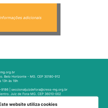
Informações adicionais
mg.org.br
tro. Belo Horizonte - MG. CEP 30180-912
s 13h às 19h
-9186 |
seccionaljuizdefora@cress-mg.org.br
1. Centro. Juiz de Fora-MG. CEP 36010-002
s 13h às 19h
Este website utiliza cookies
221-9358 |
seccionalmontesclaros@cress-