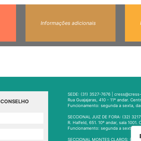
Informações adicionais
SEDE: (31) 3527-7676 |
cress@cress-
Rua Guajajaras, 410 - 11º andar. Cen
O CONSELHO
Funcionamento: segunda a sexta, da
SECCIONAL JUIZ DE FORA: (32) 3217
R. Halfeld, 651. 10º andar, sala 100
Funcionamento: segunda a sexta, da
SECCIONAL MONTES CLAROS: (38) 3