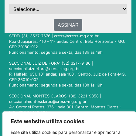
ASSINAR
SEDE: (31) 3527-7676 |
cress@cress-mg.org.br
Rua Guajajaras, 410 - 11º andar. Centro. Belo Horizonte - MG.
CEP 30180-912
Funcionamento: segunda a sexta, das 13h às 19h
SECCIONAL JUIZ DE FORA: (32) 3217-9186 |
seccionaljuizdefora@cress-mg.org.br
R. Halfeld, 651. 10º andar, sala 1001. Centro. Juiz de Fora-MG.
CEP 36010-002
Funcionamento: segunda a sexta, das 13h às 19h
SECCIONAL MONTES CLAROS: (38) 3221-9358 |
seccionalmontesclaros@cress-mg.org.br
Av. Coronel Prates, 376 - sala 301. Centro. Montes Claros -
MG. CEP 39400-104
Funcionamento: segunda a sexta, das 13h às 19h
Este website utiliza cookies
SECCIONAL UBERLÂNDIA: (34) 3236-3024 |
Esse site utiliza cookies para personalizar e aprimorar a
seccionaluberlandia@cress-mg.org.br