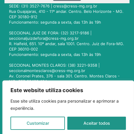
SEDE: (31) 3527-7676 |
cress@cress-mg.org.br
Rua Guajajaras, 410 - 11º andar. Centro. Belo Horizonte - MG.
CEP 30180-912
Funcionamento: segunda a sexta, das 13h às 19h
SECCIONAL JUIZ DE FORA: (32) 3217-9186 |
seccionaljuizdefora@cress-mg.org.br
R. Halfeld, 651. 10º andar, sala 1001. Centro. Juiz de Fora-MG.
CEP 36010-002
Funcionamento: segunda a sexta, das 13h às 19h
SECCIONAL MONTES CLAROS: (38) 3221-9358 |
seccionalmontesclaros@cress-mg.org.br
Av. Coronel Prates, 376 - sala 301. Centro. Montes Claros -
MG. CEP 39400-104
Funcionamento: segunda a sexta, das 13h às 19h
Este website utiliza cookies
SECCIONAL UBERLÂNDIA: (34) 3236-3024 |
Esse site utiliza cookies para personalizar e aprimorar a
seccionaluberlandia@cress-mg.org.br
experiência.
Av. Afonso Pena, 547 - sala 101. Uberlândia - MG. CEP
38400-128
Funcionamento: segunda a sexta, das 13h às 19h
Customizar
Aceitar todos