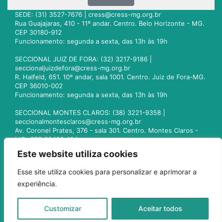
SEDE: (31) 3527-7676 |
cress@cress-mg.org.br
Rua Guajajaras, 410 - 11º andar. Centro. Belo Horizonte - MG.
CEP 30180-912
Funcionamento: segunda a sexta, das 13h às 19h
SECCIONAL JUIZ DE FORA: (32) 3217-9186 |
seccionaljuizdefora@cress-mg.org.br
R. Halfeld, 651. 10º andar, sala 1001. Centro. Juiz de Fora-MG.
CEP 36010-002
Funcionamento: segunda a sexta, das 13h às 19h
SECCIONAL MONTES CLAROS: (38) 3221-9358 |
seccionalmontesclaros@cress-mg.org.br
Av. Coronel Prates, 376 - sala 301. Centro. Montes Claros -
MG. CEP 39400-104
Funcionamento: segunda a sexta, das 13h às 19h
Este website utiliza cookies
SECCIONAL UBERLÂNDIA: (34) 3236-3024 |
Esse site utiliza cookies para personalizar e aprimorar a
seccionaluberlandia@cress-mg.org.br
experiência.
Av. Afonso Pena, 547 - sala 101. Uberlândia - MG. CEP
38400-128
Funcionamento: segunda a sexta, das 13h às 19h
Customizar
Aceitar todos