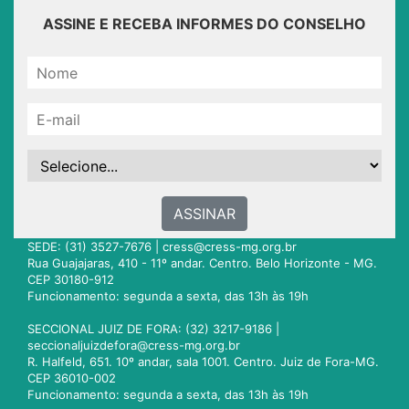
ASSINE E RECEBA INFORMES DO CONSELHO
ASSINAR
SEDE: (31) 3527-7676 |
cress@cress-mg.org.br
Rua Guajajaras, 410 - 11º andar. Centro. Belo Horizonte - MG.
CEP 30180-912
Funcionamento: segunda a sexta, das 13h às 19h
SECCIONAL JUIZ DE FORA: (32) 3217-9186 |
seccionaljuizdefora@cress-mg.org.br
R. Halfeld, 651. 10º andar, sala 1001. Centro. Juiz de Fora-MG.
CEP 36010-002
Funcionamento: segunda a sexta, das 13h às 19h