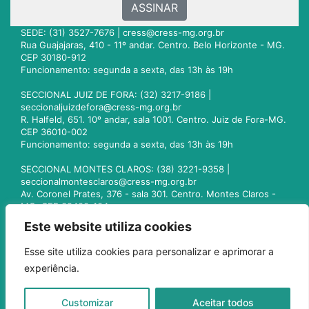
ASSINAR
SEDE: (31) 3527-7676 |
cress@cress-mg.org.br
Rua Guajajaras, 410 - 11º andar. Centro. Belo Horizonte - MG.
CEP 30180-912
Funcionamento: segunda a sexta, das 13h às 19h
SECCIONAL JUIZ DE FORA: (32) 3217-9186 |
seccionaljuizdefora@cress-mg.org.br
R. Halfeld, 651. 10º andar, sala 1001. Centro. Juiz de Fora-MG.
CEP 36010-002
Funcionamento: segunda a sexta, das 13h às 19h
SECCIONAL MONTES CLAROS: (38) 3221-9358 |
seccionalmontesclaros@cress-mg.org.br
Av. Coronel Prates, 376 - sala 301. Centro. Montes Claros -
MG. CEP 39400-104
Funcionamento: segunda a sexta, das 13h às 19h
Este website utiliza cookies
SECCIONAL UBERLÂNDIA: (34) 3236-3024 |
Esse site utiliza cookies para personalizar e aprimorar a
seccionaluberlandia@cress-mg.org.br
experiência.
Av. Afonso Pena, 547 - sala 101. Uberlândia - MG. CEP
38400-128
Funcionamento: segunda a sexta, das 13h às 19h
Customizar
Aceitar todos