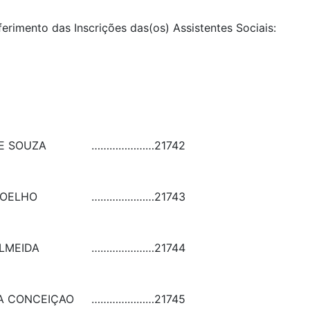
ferimento das Inscrições das(os) Assistentes Sociais:
E SOUZA
…………………
21742
COELHO
…………………
21743
LMEIDA
…………………
21744
DA CONCEIÇAO
…………………
21745