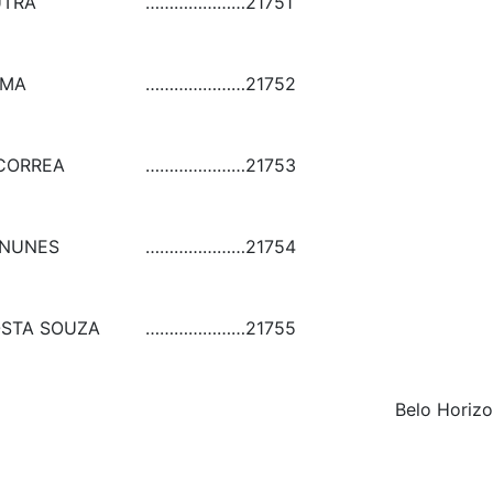
UTRA
…………………
21751
IMA
…………………
21752
CORREA
…………………
21753
 NUNES
…………………
21754
OSTA SOUZA
…………………
21755
Belo Horizo