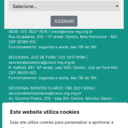
ASSINAR
SEDE: (31) 3527-7676 |
cress@cress-mg.org.br
Rua Guajajaras, 410 - 11º andar. Centro. Belo Horizonte - MG.
CEP 30180-912
Funcionamento: segunda a sexta, das 13h às 19h
SECCIONAL JUIZ DE FORA: (32) 3217-9186 |
seccionaljuizdefora@cress-mg.org.br
R. Halfeld, 651. 10º andar, sala 1001. Centro. Juiz de Fora-MG.
CEP 36010-002
Funcionamento: segunda a sexta, das 13h às 19h
SECCIONAL MONTES CLAROS: (38) 3221-9358 |
seccionalmontesclaros@cress-mg.org.br
Av. Coronel Prates, 376 - sala 301. Centro. Montes Claros -
MG. CEP 39400-104
Funcionamento: segunda a sexta, das 13h às 19h
Este website utiliza cookies
SECCIONAL UBERLÂNDIA: (34) 3236-3024 |
Esse site utiliza cookies para personalizar e aprimorar a
seccionaluberlandia@cress-mg.org.br