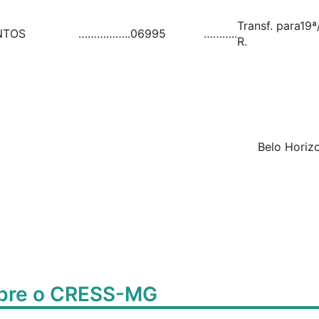
Transf. para19ª
NTOS
……………..
06995
………..
R.
Belo Horizo
obre o CRESS-MG