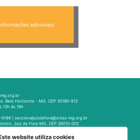
Informações adicionais
mg.org.br
tro. Belo Horizonte - MG. CEP 30180-912
s 13h às 19h
-9186 |
seccionaljuizdefora@cress-mg.org.br
1. Centro. Juiz de Fora-MG. CEP 36010-002
s 13h às 19h
Este website utiliza cookies