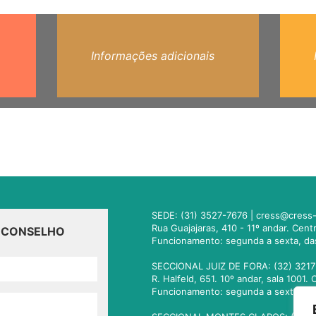
Informações adicionais
SEDE: (31) 3527-7676 |
cress@cress-
Rua Guajajaras, 410 - 11º andar. Cen
O CONSELHO
Funcionamento: segunda a sexta, da
SECCIONAL JUIZ DE FORA: (32) 3217
R. Halfeld, 651. 10º andar, sala 100
Funcionamento: segunda a sexta, da