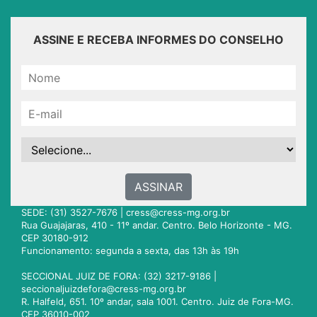
ASSINE E RECEBA INFORMES DO CONSELHO
ASSINAR
SEDE: (31) 3527-7676 |
cress@cress-mg.org.br
Rua Guajajaras, 410 - 11º andar. Centro. Belo Horizonte - MG.
CEP 30180-912
Funcionamento: segunda a sexta, das 13h às 19h
SECCIONAL JUIZ DE FORA: (32) 3217-9186 |
seccionaljuizdefora@cress-mg.org.br
R. Halfeld, 651. 10º andar, sala 1001. Centro. Juiz de Fora-MG.
CEP 36010-002