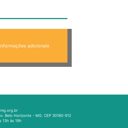
Informações adicionais
mg.org.br
tro. Belo Horizonte - MG. CEP 30180-912
s 13h às 19h