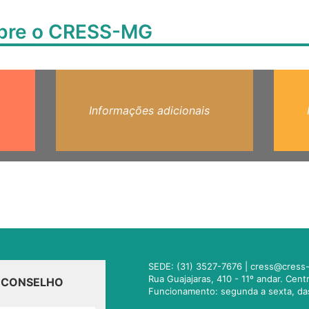
obre o CRESS-MG
Informações adicionais
SEDE: (31) 3527-7676 |
cress@cress-
Rua Guajajaras, 410 - 11º andar. Cen
O CONSELHO
Funcionamento: segunda a sexta, da