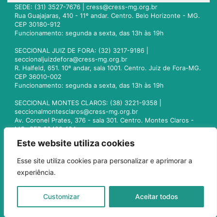
SEDE: (31) 3527-7676 |
cress@cress-mg.org.br
Rua Guajajaras, 410 - 11º andar. Centro. Belo Horizonte - MG.
CEP 30180-912
Funcionamento: segunda a sexta, das 13h às 19h
SECCIONAL JUIZ DE FORA: (32) 3217-9186 |
seccionaljuizdefora@cress-mg.org.br
R. Halfeld, 651. 10º andar, sala 1001. Centro. Juiz de Fora-MG.
CEP 36010-002
Funcionamento: segunda a sexta, das 13h às 19h
SECCIONAL MONTES CLAROS: (38) 3221-9358 |
seccionalmontesclaros@cress-mg.org.br
Av. Coronel Prates, 376 - sala 301. Centro. Montes Claros -
MG. CEP 39400-104
Funcionamento: segunda a sexta, das 13h às 19h
Este website utiliza cookies
SECCIONAL UBERLÂNDIA: (34) 3236-3024 |
Esse site utiliza cookies para personalizar e aprimorar a
seccionaluberlandia@cress-mg.org.br
experiência.
Av. Afonso Pena, 547 - sala 101. Uberlândia - MG. CEP
38400-128
Funcionamento: segunda a sexta, das 13h às 19h
Customizar
Aceitar todos