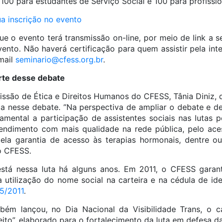
, 100 para estudantes de Serviço Social e 100 para profissi
ua inscrição no evento
 o evento terá transmissão on-line, por meio de link a se
ento. Não haverá certificação para quem assistir pela int
mail
seminario@cfess.org.br
.
arte desse debate
são de Ética e Direitos Humanos do CFESS, Tânia Diniz, 
ia nesse debate. ”Na perspectiva de ampliar o debate e de 
mental a participação de assistentes sociais nas lutas 
tendimento com mais qualidade na rede pública, pelo aces
la garantia de acesso às terapias hormonais, dentre ou
o CFESS.
stá nessa luta há alguns anos. Em 2011, o CFESS garanti
 a utilização do nome social na carteira e na cédula de ide
5/2011
.
ém lançou, no Dia Nacional da Visibilidade Trans, o c
ito”, elaborado para o fortalecimento da luta em defesa da 