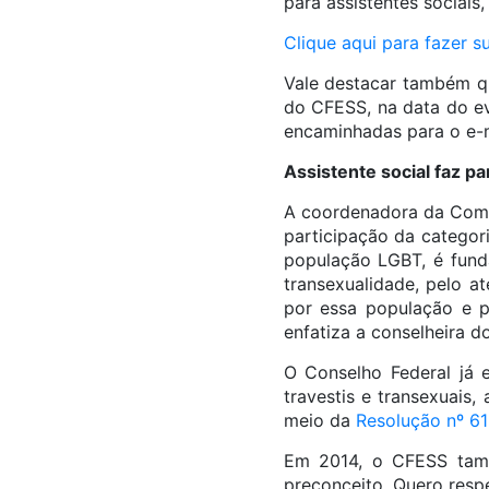
para assistentes sociais
Clique aqui para fazer s
Vale destacar também que
do CFESS, na data do ev
encaminhadas para o e-
Assistente social faz p
A coordenadora da Comis
participação da categor
população LGBT, é funda
transexualidade, pelo a
por essa população e pe
enfatiza a conselheira d
O Conselho Federal já e
travestis e transexuais,
meio da
Resolução nº 61
Em 2014, o CFESS tamb
preconceito. Quero respe