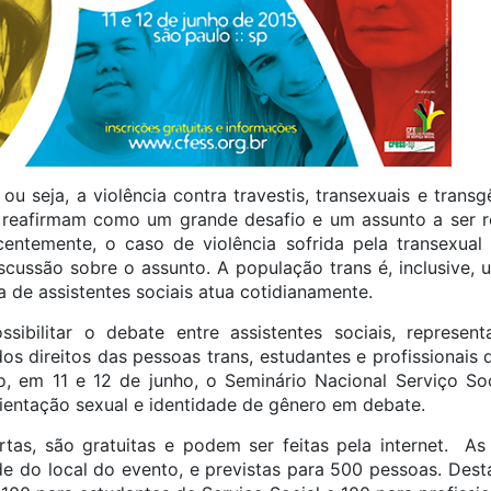
 ou seja, a violência contra travestis, transexuais e trans
se reafirmam como um grande desafio e um assunto a ser re
centemente, o caso de violência sofrida pela transexua
scussão sobre o assunto. A população trans é, inclusive
 de assistentes sociais atua cotidianamente.
ssibilitar o debate entre assistentes sociais, represe
dos direitos das pessoas trans, estudantes e profissionais
, em 11 e 12 de junho, o Seminário Nacional Serviço Soc
orientação sexual e identidade de gênero em debate.
rtas, são gratuitas e podem ser feitas pela internet. As
 do local do evento, e previstas para 500 pessoas. Dest