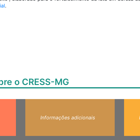
ial
.
obre o CRESS-MG
Informações adicionais