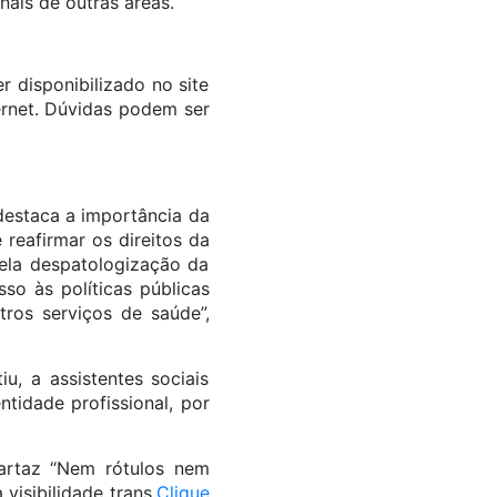
onais de outras áreas.
r disponibilizado no site
ernet. Dúvidas podem ser
destaca a importância da
reafirmar os direitos da
pela despatologização da
so às políticas públicas
tros serviços de saúde”,
u, a assistentes sociais
ntidade profissional, por
artaz “Nem rótulos nem
visibilidade trans.
Clique