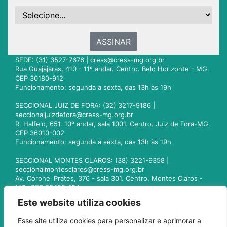
ASSINAR
SEDE: (31) 3527-7676 |
cress@cress-mg.org.br
Rua Guajajaras, 410 - 11º andar. Centro. Belo Horizonte - MG.
CEP 30180-912
Funcionamento: segunda a sexta, das 13h às 19h
SECCIONAL JUIZ DE FORA: (32) 3217-9186 |
seccionaljuizdefora@cress-mg.org.br
R. Halfeld, 651. 10º andar, sala 1001. Centro. Juiz de Fora-MG.
CEP 36010-002
Funcionamento: segunda a sexta, das 13h às 19h
SECCIONAL MONTES CLAROS: (38) 3221-9358 |
seccionalmontesclaros@cress-mg.org.br
Av. Coronel Prates, 376 - sala 301. Centro. Montes Claros -
MG. CEP 39400-104
Funcionamento: segunda a sexta, das 13h às 19h
Este website utiliza cookies
SECCIONAL UBERLÂNDIA: (34) 3236-3024 |
Esse site utiliza cookies para personalizar e aprimorar a
seccionaluberlandia@cress-mg.org.br