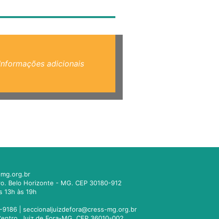
Informações adicionais
mg.org.br
tro. Belo Horizonte - MG. CEP 30180-912
s 13h às 19h
-9186 |
seccionaljuizdefora@cress-mg.org.br
1. Centro. Juiz de Fora-MG. CEP 36010-002