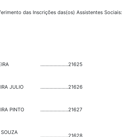
ferimento das Inscrições das(os) Assistentes Sociais:
IRA
…………………
21625
IRA JULIO
…………………
21626
IRA PINTO
…………………
21627
E SOUZA
…………………
21628