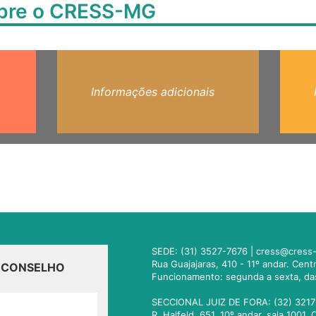
obre o CRESS-MG
Informações adicionais
SEDE: (31) 3527-7676 |
cress@cress-
Rua Guajajaras, 410 - 11º andar. Cen
O CONSELHO
Funcionamento: segunda a sexta, da
SECCIONAL JUIZ DE FORA: (32) 3217
R. Halfeld, 651. 10º andar, sala 100