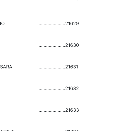
HO
…………………
21629
…………………
21630
OSARA
…………………
21631
…………………
21632
…………………
21633