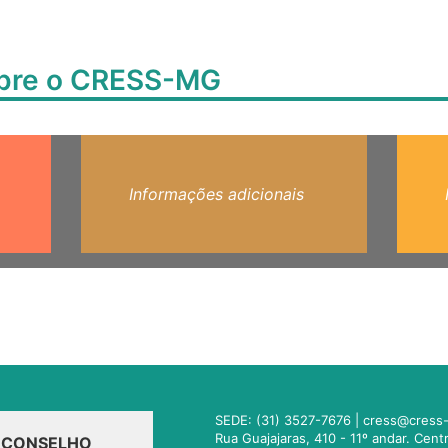
obre o CRESS-MG
Informações adicionais
SEDE: (31) 3527-7676 |
cress@cress-
Rua Guajajaras, 410 - 11º andar. Cen
O CONSELHO