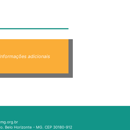
Informações adicionais
mg.org.br
tro. Belo Horizonte - MG. CEP 30180-912