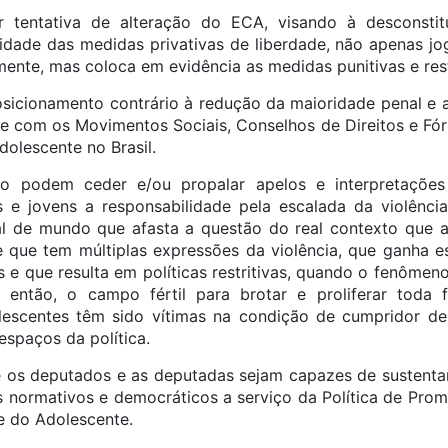
r tentativa de alteração do ECA, visando à desconstit
idade das medidas privativas de liberdade, não apenas jog
nte, mas coloca em evidência as medidas punitivas e restr
icionamento contrário à redução da maioridade penal e
te com os Movimentos Sociais, Conselhos de Direitos e F
dolescente no Brasil.
o podem ceder e/ou propalar apelos e interpretações
e jovens a responsabilidade pela escalada da violência
al de mundo que afasta a questão do real contexto que 
 que tem múltiplas expressões da violência, que ganha 
is e que resulta em políticas restritivas, quando o fenôm
, então, o campo fértil para brotar e proliferar toda
olescentes têm sido vítimas na condição de cumpridor de
 espaços da política.
e os deputados e as deputadas sejam capazes de sustentar
 normativos e democráticos a serviço da Política de Pro
e do Adolescente.