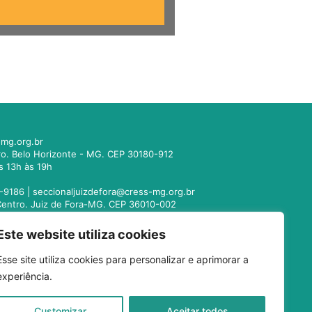
mg.org.br
tro. Belo Horizonte - MG. CEP 30180-912
s 13h às 19h
-9186 |
seccionaljuizdefora@cress-mg.org.br
1. Centro. Juiz de Fora-MG. CEP 36010-002
s 13h às 19h
Este website utiliza cookies
221-9358 |
seccionalmontesclaros@cress-
Esse site utiliza cookies para personalizar e aprimorar a
 Centro. Montes Claros - MG. CEP 39400-104
experiência.
s 13h às 19h
-3024 |
seccionaluberlandia@cress-mg.org.br
Customizar
Aceitar todos