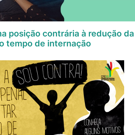
a posição contrária à redução da
o tempo de internação