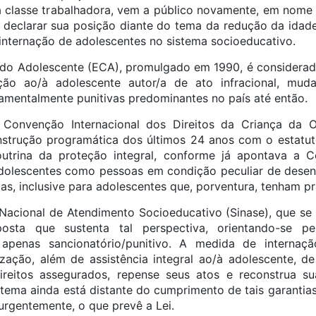
a classe trabalhadora, vem a público novamente, em nome
, declarar sua posição diante do tema da redução da idad
nternação de adolescentes no sistema socioeducativo.
e do Adolescente (ECA), promulgado em 1990, é consider
ão ao/à adolescente autor/a de ato infracional, mud
amentalmente punitivas predominantes no país até então.
onvenção Internacional dos Direitos da Criança da 
trução programática dos últimos 24 anos com o estatuto,
outrina da proteção integral, conforme já apontava a C
olescentes como pessoas em condição peculiar de desenv
s, inclusive para adolescentes que, porventura, tenham pra
acional de Atendimento Socioeducativo (Sinase), que se to
osta que sustenta tal perspectiva, orientando-se p
apenas sancionatório/punitivo. A medida de internaçã
alização, além de assistência integral ao/à adolescente, d
ireitos assegurados, repense seus atos e reconstrua su
tema ainda está distante do cumprimento de tais garantia
 urgentemente, o que prevê a Lei.