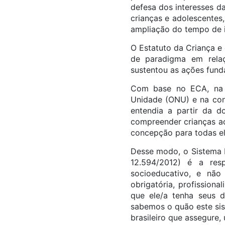
defesa dos interesses d
crianças e adolescentes
ampliação do tempo de i
O Estatuto da Criança 
de paradigma em relaç
sustentou as ações fund
Com base no ECA, na C
Unidade (ONU) e na cons
entendia a partir da d
compreender crianças ad
concepção para todas ela
Desse modo, o Sistema N
12.594/2012) é a resp
socioeducativo, e não 
obrigatória, profission
que ele/a tenha seus d
sabemos o quão este sis
brasileiro que assegure,