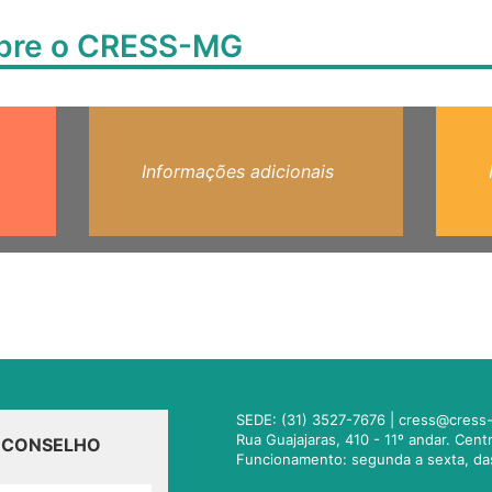
obre o CRESS-MG
Informações adicionais
SEDE: (31) 3527-7676 |
cress@cress-
Rua Guajajaras, 410 - 11º andar. Cen
O CONSELHO
Funcionamento: segunda a sexta, da