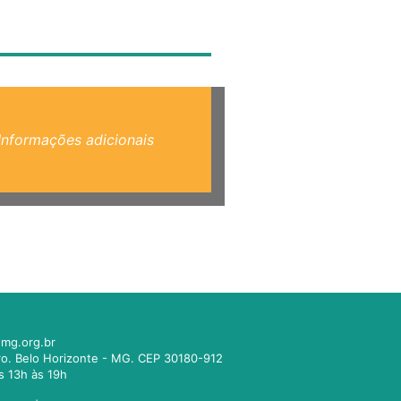
Informações adicionais
mg.org.br
tro. Belo Horizonte - MG. CEP 30180-912
s 13h às 19h