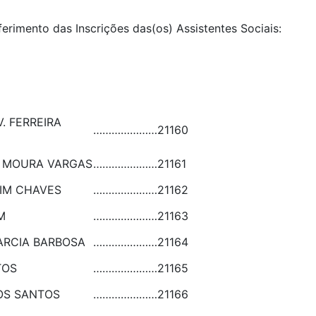
ferimento das Inscrições das(os) Assistentes Sociais:
. FERREIRA
…………………
21160
A MOURA VARGAS
…………………
21161
IM CHAVES
…………………
21162
M
…………………
21163
ARCIA BARBOSA
…………………
21164
TOS
…………………
21165
OS SANTOS
…………………
21166