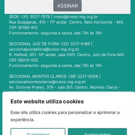
ASSINAR
SEDE: (31) 3527-7676 |
cress@cress-mg.org.br
Rua Guajajaras, 410 - 11º andar. Centro. Belo Horizonte - MG.
CEP 30180-912
Funcionamento: segunda a sexta, das 13h às 19h
SECCIONAL JUIZ DE FORA: (32) 3217-9186 |
seccionaljuizdefora@cress-mg.org.br
R. Halfeld, 651. 10º andar, sala 1001. Centro. Juiz de Fora-MG.
CEP 36010-002
Funcionamento: segunda a sexta, das 13h às 19h
SECCIONAL MONTES CLAROS: (38) 3221-9358 |
seccionalmontesclaros@cress-mg.org.br
Av. Coronel Prates, 376 - sala 301. Centro. Montes Claros -
MG. CEP 39400-104
Funcionamento: segunda a sexta, das 13h às 19h
Este website utiliza cookies
SECCIONAL UBERLÂNDIA: (34) 3236-3024 |
Esse site utiliza cookies para personalizar e aprimorar a
seccionaluberlandia@cress-mg.org.br
experiência.
Av. Afonso Pena, 547 - sala 101. Uberlândia - MG. CEP
38400-128
Funcionamento: segunda a sexta, das 13h às 19h
Customizar
Aceitar todos