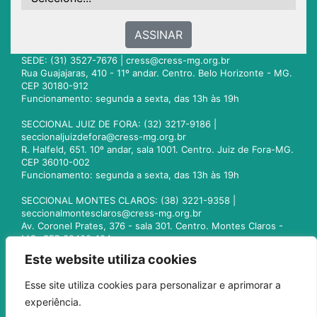
ASSINAR
SEDE: (31) 3527-7676 |
cress@cress-mg.org.br
Rua Guajajaras, 410 - 11º andar. Centro. Belo Horizonte - MG.
CEP 30180-912
Funcionamento: segunda a sexta, das 13h às 19h
SECCIONAL JUIZ DE FORA: (32) 3217-9186 |
seccionaljuizdefora@cress-mg.org.br
R. Halfeld, 651. 10º andar, sala 1001. Centro. Juiz de Fora-MG.
CEP 36010-002
Funcionamento: segunda a sexta, das 13h às 19h
SECCIONAL MONTES CLAROS: (38) 3221-9358 |
seccionalmontesclaros@cress-mg.org.br
Av. Coronel Prates, 376 - sala 301. Centro. Montes Claros -
MG. CEP 39400-104
Funcionamento: segunda a sexta, das 13h às 19h
Este website utiliza cookies
SECCIONAL UBERLÂNDIA: (34) 3236-3024 |
Esse site utiliza cookies para personalizar e aprimorar a
seccionaluberlandia@cress-mg.org.br
experiência.
Av. Afonso Pena, 547 - sala 101. Uberlândia - MG. CEP
38400-128