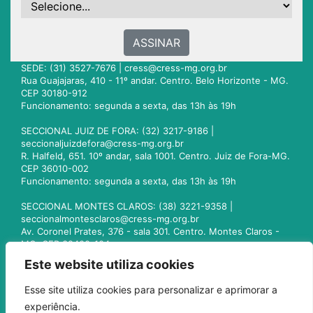
ASSINAR
SEDE: (31) 3527-7676 |
cress@cress-mg.org.br
Rua Guajajaras, 410 - 11º andar. Centro. Belo Horizonte - MG.
CEP 30180-912
Funcionamento: segunda a sexta, das 13h às 19h
SECCIONAL JUIZ DE FORA: (32) 3217-9186 |
seccionaljuizdefora@cress-mg.org.br
R. Halfeld, 651. 10º andar, sala 1001. Centro. Juiz de Fora-MG.
CEP 36010-002
Funcionamento: segunda a sexta, das 13h às 19h
SECCIONAL MONTES CLAROS: (38) 3221-9358 |
seccionalmontesclaros@cress-mg.org.br
Av. Coronel Prates, 376 - sala 301. Centro. Montes Claros -
MG. CEP 39400-104
Funcionamento: segunda a sexta, das 13h às 19h
Este website utiliza cookies
SECCIONAL UBERLÂNDIA: (34) 3236-3024 |
Esse site utiliza cookies para personalizar e aprimorar a
seccionaluberlandia@cress-mg.org.br
experiência.
Av. Afonso Pena, 547 - sala 101. Uberlândia - MG. CEP