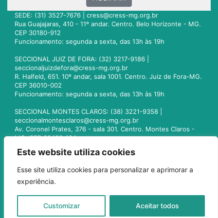
SEDE: (31) 3527-7676 |
cress@cress-mg.org.br
Rua Guajajaras, 410 - 11º andar. Centro. Belo Horizonte - MG.
CEP 30180-912
Funcionamento: segunda a sexta, das 13h às 19h
SECCIONAL JUIZ DE FORA: (32) 3217-9186 |
seccionaljuizdefora@cress-mg.org.br
R. Halfeld, 651. 10º andar, sala 1001. Centro. Juiz de Fora-MG.
CEP 36010-002
Funcionamento: segunda a sexta, das 13h às 19h
SECCIONAL MONTES CLAROS: (38) 3221-9358 |
seccionalmontesclaros@cress-mg.org.br
Av. Coronel Prates, 376 - sala 301. Centro. Montes Claros -
MG. CEP 39400-104
Funcionamento: segunda a sexta, das 13h às 19h
Este website utiliza cookies
SECCIONAL UBERLÂNDIA: (34) 3236-3024 |
Esse site utiliza cookies para personalizar e aprimorar a
seccionaluberlandia@cress-mg.org.br
experiência.
Av. Afonso Pena, 547 - sala 101. Uberlândia - MG. CEP
38400-128
Funcionamento: segunda a sexta, das 13h às 19h
Customizar
Aceitar todos