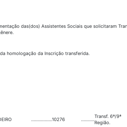
umentação das(dos) Assistentes Sociais que solicitaram Tra
gênere.
ida homologação da Inscrição transferida.
Transf. 6ª/9ª
DEIRO
……………..
10276
………..
Região.