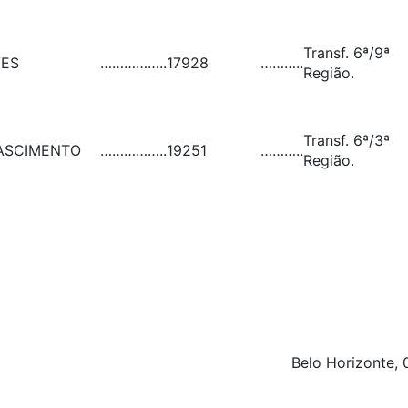
Transf. 6ª/9ª
VES
……………..
17928
………..
Região.
Transf. 6ª/3ª
ASCIMENTO
……………..
19251
………..
Região.
Belo Horizonte,