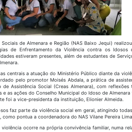
 Sociais de Almenara e Região (NAS Baixo Jequi) realizo
gias de Enfrentamento da Violência contra os Idosos 
 cidades estiveram presentes, além de estudantes de Serviç
lmenara.
s centrais a atuação do Ministério Público diante da violê
rdado pelo promotor Moisés Abdala, a prática de assiste
o de Assistência Social (Creas Almenara), com reflexões t
es e as ações do Conselho Municipal do Idoso de Almenara f
te foi a vice-presidenta da instituição, Elionier Almeida.
osos faz parte da violência social em geral, atingindo todas
il, como pontua a coordenadora do NAS Vilane Pereira Lima
 violência ocorre na própria convivência familiar, numa r