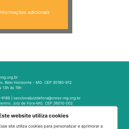
Informações adicionais
mg.org.br
tro. Belo Horizonte - MG. CEP 30180-912
s 13h às 19h
-9186 |
seccionaljuizdefora@cress-mg.org.br
1. Centro. Juiz de Fora-MG. CEP 36010-002
s 13h às 19h
Este website utiliza cookies
221-9358 |
seccionalmontesclaros@cress-
Esse site utiliza cookies para personalizar e aprimorar a