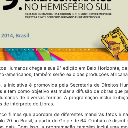
tos Humanos chega a sua 9ª edição em Belo Horizonte, de
tino-americanos, também serão exibidas produções africana
 a iniciativa é promovida pela Secretaria de Direitos H
s e tem como objetivo estimular a difusão de obras que
Humanos de diversas formas. A programação inclui exibiç
de intérprete de Libras.
nco filmes que abordam de diferentes maneiras fatos e n
 20 no Brasil, a partir do Golpe de 64. O intuito é discuti
no país. Com isso, a programação também inclui uma mos