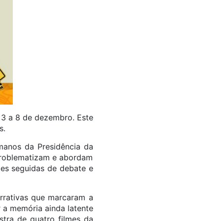
 3 a 8 de dezembro. Este
s.
umanos da Presidência da
 problematizam e abordam
ões seguidas de debate e
arrativas que marcaram a
r a memória ainda latente
tra de quatro filmes da