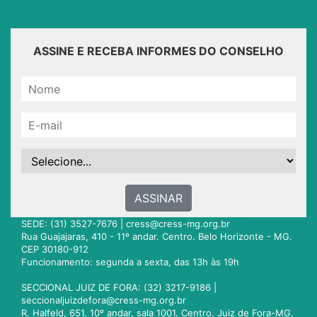
ASSINE E RECEBA INFORMES DO CONSELHO
ASSINAR
SEDE: (31) 3527-7676 |
cress@cress-mg.org.br
Rua Guajajaras, 410 - 11º andar. Centro. Belo Horizonte - MG.
CEP 30180-912
Funcionamento: segunda a sexta, das 13h às 19h
SECCIONAL JUIZ DE FORA: (32) 3217-9186 |
seccionaljuizdefora@cress-mg.org.br
R. Halfeld, 651. 10º andar, sala 1001. Centro. Juiz de Fora-MG.