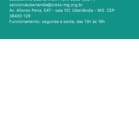
seccionaluberlandia@cress-mg.org.br
Av. Afonso Pena, 547 - sala 101. Uberlândia - MG. CEP
38400-128
Funcionamento: segunda a sexta, das 13h às 19h