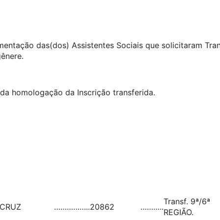
umentação das(dos) Assistentes Sociais que solicitaram Tra
gênere.
ida homologação da Inscrição transferida.
Transf. 9ª/6ª
 CRUZ
……………..
20862
………..
REGIÃO.