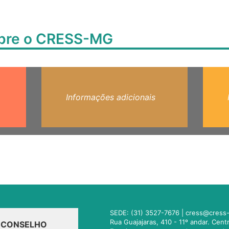
obre o CRESS-MG
Informações adicionais
SEDE: (31) 3527-7676 |
cress@cress-
Rua Guajajaras, 410 - 11º andar. Cen
O CONSELHO