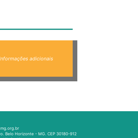
Informações adicionais
mg.org.br
tro. Belo Horizonte - MG. CEP 30180-912