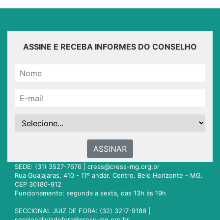
ASSINE E RECEBA INFORMES DO CONSELHO
ASSINAR
SEDE: (31) 3527-7676 |
cress@cress-mg.org.br
Rua Guajajaras, 410 - 11º andar. Centro. Belo Horizonte - MG.
CEP 30180-912
Funcionamento: segunda a sexta, das 13h às 19h
SECCIONAL JUIZ DE FORA: (32) 3217-9186 |
seccionaljuizdefora@cress-mg.org.br