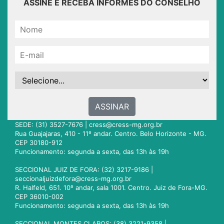
ASSINE E RECEBA INFORMES DO CONSELHO
ASSINAR
SEDE: (31) 3527-7676 |
cress@cress-mg.org.br
Rua Guajajaras, 410 - 11º andar. Centro. Belo Horizonte - MG.
CEP 30180-912
Funcionamento: segunda a sexta, das 13h às 19h
SECCIONAL JUIZ DE FORA: (32) 3217-9186 |
seccionaljuizdefora@cress-mg.org.br
R. Halfeld, 651. 10º andar, sala 1001. Centro. Juiz de Fora-MG.
CEP 36010-002
Funcionamento: segunda a sexta, das 13h às 19h
SECCIONAL MONTES CLAROS: (38) 3221-9358 |