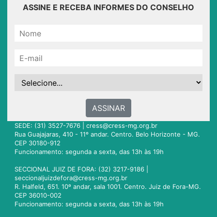
ASSINE E RECEBA INFORMES DO CONSELHO
ASSINAR
SEDE: (31) 3527-7676 |
cress@cress-mg.org.br
Rua Guajajaras, 410 - 11º andar. Centro. Belo Horizonte - MG.
CEP 30180-912
Funcionamento: segunda a sexta, das 13h às 19h
SECCIONAL JUIZ DE FORA: (32) 3217-9186 |
seccionaljuizdefora@cress-mg.org.br
R. Halfeld, 651. 10º andar, sala 1001. Centro. Juiz de Fora-MG.
CEP 36010-002
Funcionamento: segunda a sexta, das 13h às 19h