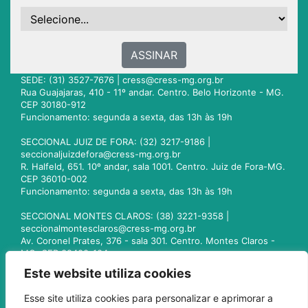
ASSINAR
SEDE: (31) 3527-7676 |
cress@cress-mg.org.br
Rua Guajajaras, 410 - 11º andar. Centro. Belo Horizonte - MG.
CEP 30180-912
Funcionamento: segunda a sexta, das 13h às 19h
SECCIONAL JUIZ DE FORA: (32) 3217-9186 |
seccionaljuizdefora@cress-mg.org.br
R. Halfeld, 651. 10º andar, sala 1001. Centro. Juiz de Fora-MG.
CEP 36010-002
Funcionamento: segunda a sexta, das 13h às 19h
SECCIONAL MONTES CLAROS: (38) 3221-9358 |
seccionalmontesclaros@cress-mg.org.br
Av. Coronel Prates, 376 - sala 301. Centro. Montes Claros -
MG. CEP 39400-104
Funcionamento: segunda a sexta, das 13h às 19h
Este website utiliza cookies
SECCIONAL UBERLÂNDIA: (34) 3236-3024 |
Esse site utiliza cookies para personalizar e aprimorar a
seccionaluberlandia@cress-mg.org.br