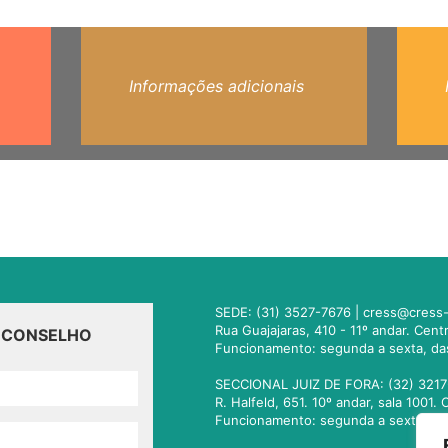
Informações adicionais
SEDE: (31) 3527-7676 |
cress@cress-
Rua Guajajaras, 410 - 11º andar. Cen
O CONSELHO
Funcionamento: segunda a sexta, da
SECCIONAL JUIZ DE FORA: (32) 3217
R. Halfeld, 651. 10º andar, sala 100
Funcionamento: segunda a sexta, da