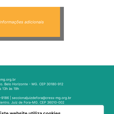
Informações adicionais
mg.org.br
tro. Belo Horizonte - MG. CEP 30180-912
s 13h às 19h
-9186 |
seccionaljuizdefora@cress-mg.org.br
1. Centro. Juiz de Fora-MG. CEP 36010-002
s 13h às 19h
Este website utiliza cookies