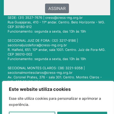
ASSINAR
SEDE: (31) 3527-7676 |
cress@cress-mg.org.br
Rua Guajajaras, 410 - 11º andar. Centro. Belo Horizonte - MG.
CEP 30180-912
Funcionamento: segunda a sexta, das 13h às 19h
SECCIONAL JUIZ DE FORA: (32) 3217-9186 |
seccionaljuizdefora@cress-mg.org.br
R. Halfeld, 651. 10º andar, sala 1001. Centro. Juiz de Fora-MG.
CEP 36010-002
Funcionamento: segunda a sexta, das 13h às 19h
SECCIONAL MONTES CLAROS: (38) 3221-9358 |
seccionalmontesclaros@cress-mg.org.br
Av. Coronel Prates, 376 - sala 301. Centro. Montes Claros -
MG. CEP 39400-104
Funcionamento: segunda a sexta, das 13h às 19h
Este website utiliza cookies
SECCIONAL UBERLÂNDIA: (34) 3236-3024 |
Esse site utiliza cookies para personalizar e aprimorar a
seccionaluberlandia@cress-mg.org.br
experiência.
Av. Afonso Pena, 547 - sala 101. Uberlândia - MG. CEP
38400-128
Funcionamento: segunda a sexta, das 13h às 19h