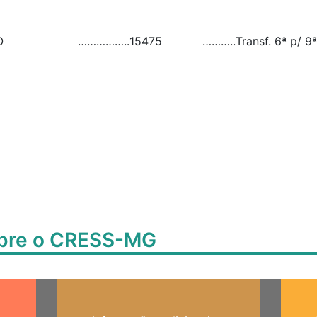
O
……………..
15475
………..
Transf. 6ª p/ 9ª
obre o CRESS-MG