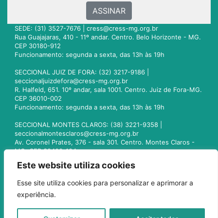
ASSINAR
SEDE: (31) 3527-7676 |
cress@cress-mg.org.br
Rua Guajajaras, 410 - 11º andar. Centro. Belo Horizonte - MG.
CEP 30180-912
Funcionamento: segunda a sexta, das 13h às 19h
SECCIONAL JUIZ DE FORA: (32) 3217-9186 |
seccionaljuizdefora@cress-mg.org.br
R. Halfeld, 651. 10º andar, sala 1001. Centro. Juiz de Fora-MG.
CEP 36010-002
Funcionamento: segunda a sexta, das 13h às 19h
SECCIONAL MONTES CLAROS: (38) 3221-9358 |
seccionalmontesclaros@cress-mg.org.br
Av. Coronel Prates, 376 - sala 301. Centro. Montes Claros -
MG. CEP 39400-104
Funcionamento: segunda a sexta, das 13h às 19h
Este website utiliza cookies
SECCIONAL UBERLÂNDIA: (34) 3236-3024 |
Esse site utiliza cookies para personalizar e aprimorar a
seccionaluberlandia@cress-mg.org.br
experiência.
Av. Afonso Pena, 547 - sala 101. Uberlândia - MG. CEP
38400-128
Funcionamento: segunda a sexta, das 13h às 19h