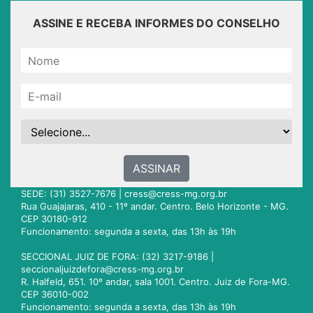
ASSINE E RECEBA INFORMES DO CONSELHO
ASSINAR
SEDE: (31) 3527-7676 |
cress@cress-mg.org.br
Rua Guajajaras, 410 - 11º andar. Centro. Belo Horizonte - MG.
CEP 30180-912
Funcionamento: segunda a sexta, das 13h às 19h
SECCIONAL JUIZ DE FORA: (32) 3217-9186 |
seccionaljuizdefora@cress-mg.org.br
R. Halfeld, 651. 10º andar, sala 1001. Centro. Juiz de Fora-MG.
CEP 36010-002
Funcionamento: segunda a sexta, das 13h às 19h