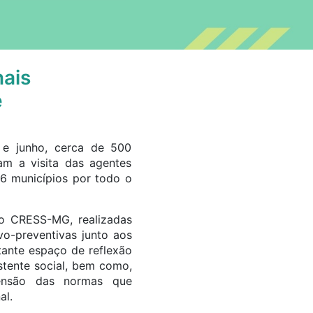
nais
e
 e junho, cerca de 500
ram a visita das agentes
6 municípios por todo o
do CRESS-MG, realizadas
vo-preventivas junto aos
tante espaço de reflexão
stente social, bem como,
ensão das normas que
al.