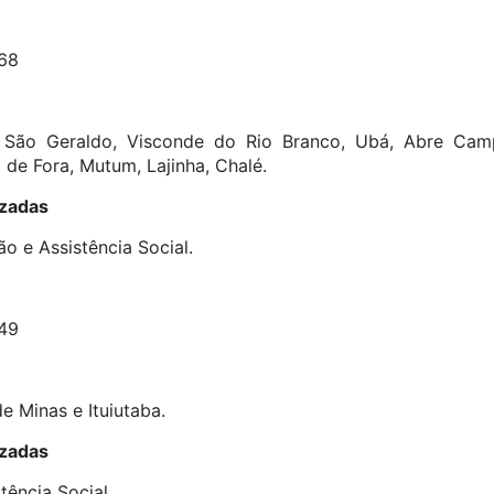
68
, São Geraldo, Visconde do Rio Branco, Ubá, Abre Camp
de Fora, Mutum, Lajinha, Chalé.
izadas
ão e Assistência Social.
49
e Minas e Ituiutaba.
izadas
ência Social.