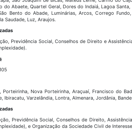
 Lapa, São Joaquim de Bicas, Mateus Leme, Carmo do Cajur
o do Abaete, Quartel Geral, Dores do Indaiá, Lagoa Santa,
ão Bento do Abade, Luminárias, Arcos, Corrego Fundo, 
da Saudade, Luz, Araujos.
izadas
ção, Previdência Social, Conselhos de Direito e Assistênci
mplexidade).
s
105
 Porteirinha, Nova Porteirinha, Araçuaí, Francisco do Ba
, Ibiracatu, Varzelândia, Lontra, Almenara, Jordânia, Bandei
izadas
ção, Previdência Social, Conselhos de Direito, Assistênci
plexidade), e Organização da Sociedade Civil de Interesse