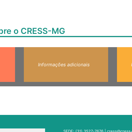
obre o CRESS-MG
Informações adicionais
SEDE: (31) 3527-7676 |
cress@cress-