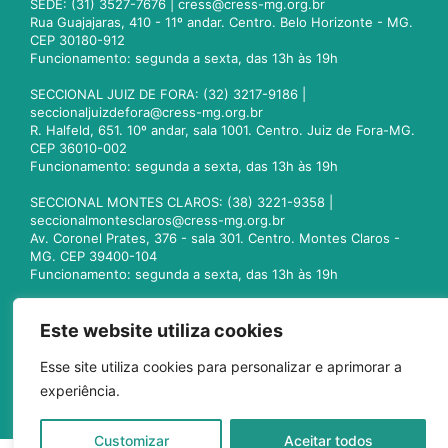
SEDE: (31) 3527-7676 |
cress@cress-mg.org.br
Rua Guajajaras, 410 - 11º andar. Centro. Belo Horizonte - MG.
CEP 30180-912
Funcionamento: segunda a sexta, das 13h às 19h
SECCIONAL JUIZ DE FORA: (32) 3217-9186 |
seccionaljuizdefora@cress-mg.org.br
R. Halfeld, 651. 10º andar, sala 1001. Centro. Juiz de Fora-MG.
CEP 36010-002
Funcionamento: segunda a sexta, das 13h às 19h
SECCIONAL MONTES CLAROS: (38) 3221-9358 |
seccionalmontesclaros@cress-mg.org.br
Av. Coronel Prates, 376 - sala 301. Centro. Montes Claros -
MG. CEP 39400-104
Funcionamento: segunda a sexta, das 13h às 19h
SECCIONAL UBERLÂNDIA: (34) 3236-3024 |
seccionaluberlandia@cress-mg.org.br
Este website utiliza cookies
Av. Afonso Pena, 547 - sala 101. Uberlândia - MG. CEP
38400-128
Esse site utiliza cookies para personalizar e aprimorar a
Funcionamento: segunda a sexta, das 13h às 19h
experiência.
Customizar
Aceitar todos