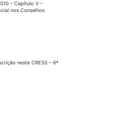
010 – Capítulo V –
ocial nos Conselhos
nscrição neste CRESS – 6ª